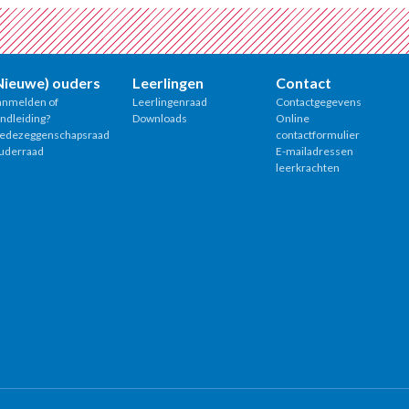
Nieuwe) ouders
Leerlingen
Contact
anmelden of
Leerlingenraad
Contactgegevens
ndleiding?
Downloads
Online
edezeggenschapsraad
contactformulier
uderraad
E-mailadressen
leerkrachten