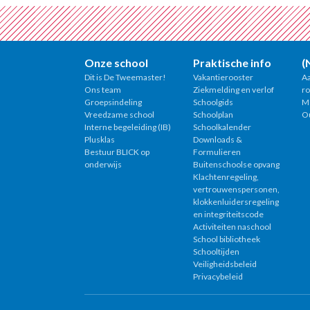
Onze school
Praktische info
(
Dit is De Tweemaster!
Vakantierooster
A
Ons team
Ziekmelding en verlof
ro
Groepsindeling
Schoolgids
M
Vreedzame school
Schoolplan
O
Interne begeleiding (IB)
Schoolkalender
Plusklas
Downloads &
Bestuur BLICK op
Formulieren
onderwijs
Buitenschoolse opvang
Klachtenregeling,
vertrouwenspersonen,
klokkenluidersregeling
en integriteitscode
Activiteiten naschool
School bibliotheek
Schooltijden
Veiligheidsbeleid
Privacybeleid