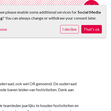
we please enable some additional services for
Social Media
ng
? You can always change or withdraw your consent later.
Activiteiten
Contact
Werken bij
Naschool
oose
I decline
That's ok
uderraad, ook wel OR genoemd. De ouderraad
ede banen leiden van festiviteiten. Denk aan
 teamleden jaarlijks te houden festiviteiten en