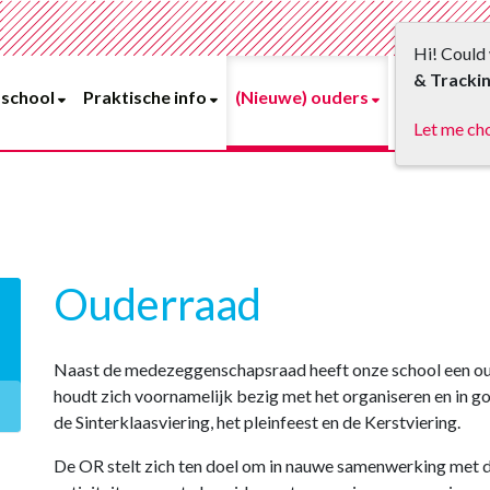
Hi! Could 
& Tracki
 school
Praktische info
(Nieuwe) ouders
Leerlingen
Let me ch
Ouderraad
Naast de medezeggenschapsraad heeft onze school een o
houdt zich voornamelijk bezig met het organiseren en in go
de Sinterklaasviering, het pleinfeest en de Kerstviering.
De OR stelt zich ten doel om in nauwe samenwerking met de