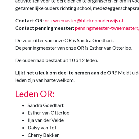
activiteiten voor te bereiden en te organiseren en om in 
gezamenlijke ouders richting school, medezeggenschapsraa
Contact OR:
or-tweemaster@blickoponderwijs.nl
Contact penningmeester:
penningmeester-tweemaster@
De voorzitter van onze OR is Sandra Goedhart.
De penningmeester van onze OR is Esther van Otterloo.
De ouderraad bestaat uit 10 á 12 leden.
Lijkt het u leuk om deel te nemen aan de OR?
Meldt u da
leden zijn van harte welkom.
Leden OR:
Sandra Goedhart
Esther van Otterloo
Ilja van der Velde
Daisy van Tol
Cherry Bakker