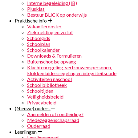
Interne begeleiding (IB)
Plusklas
Bestuur BLICK op onderwijs
Praktische info
Vakantierooster
Ziekmelding en verlof
Schoolgids
Schoolplan
Schoolkalender
Downloads & Formulieren
Buitenschoolse opvang
Klachtenregeling, vertrouwenspersonen,
klokkenluidersregeling en integriteitscode
Activiteiten naschool
School bibliotheek
Schooltijden
Veiligheidsbeleid
Privacybeleid
(Nieuwe) ouders
Aanmelden of rondleiding?
Medezeggenschapsraad
Ouderraad
Leerlingen
Leerlingenraad