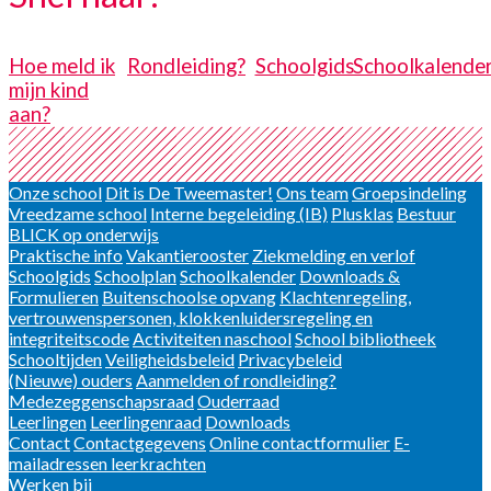
Hoe meld ik
Rondleiding?
Schoolgids
Schoolkalende
mijn kind
aan?
Onze school
Dit is De Tweemaster!
Ons team
Groepsindeling
Vreedzame school
Interne begeleiding (IB)
Plusklas
Bestuur
BLICK op onderwijs
Praktische info
Vakantierooster
Ziekmelding en verlof
Schoolgids
Schoolplan
Schoolkalender
Downloads &
Formulieren
Buitenschoolse opvang
Klachtenregeling,
vertrouwenspersonen, klokkenluidersregeling en
integriteitscode
Activiteiten naschool
School bibliotheek
Schooltijden
Veiligheidsbeleid
Privacybeleid
(Nieuwe) ouders
Aanmelden of rondleiding?
Medezeggenschapsraad
Ouderraad
Leerlingen
Leerlingenraad
Downloads
Contact
Contactgegevens
Online contactformulier
E-
mailadressen leerkrachten
Werken bij