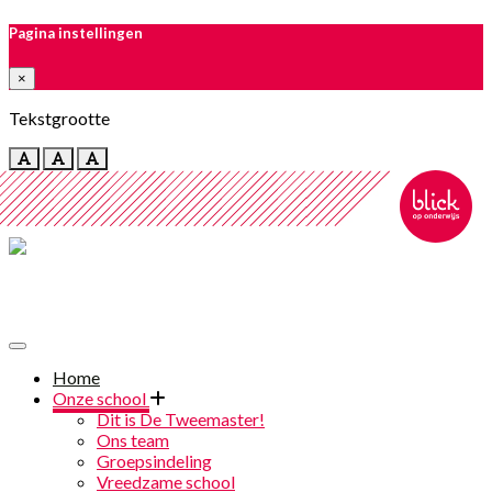
Pagina instellingen
×
Tekstgrootte
Toggle navigation
Home
Onze school
Dit is De Tweemaster!
Ons team
Groepsindeling
Vreedzame school