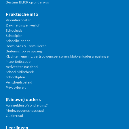
Bestuur BLICK op onderwijs
Praktische info
Vakantierooster
Ziekmelding en verlof
Schoolgids
Schoolplan
Schoolkalender
Downloads & Formulieren
Buitenschoolse opvang
Klachtenregeling, vertrouwenspersonen, klokkenluidersregeling en
integriteitscode
Activiteiten naschool
School bibliotheek
Schooltijden
Veiligheidsbeleid
Privacybeleid
(Nieuwe) ouders
Aanmelden of rondleiding?
Medezeggenschapsraad
Ouderraad
Leerlingen