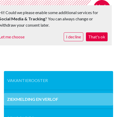
Hi! Could we please enable some additional services for
Social Media & Tracking
? You can always change or
withdraw your consent later.
Toggle 
Let me choose
I decline
That's ok
VAKANTIEROOSTER
ZIEKMELDING EN VERLOF