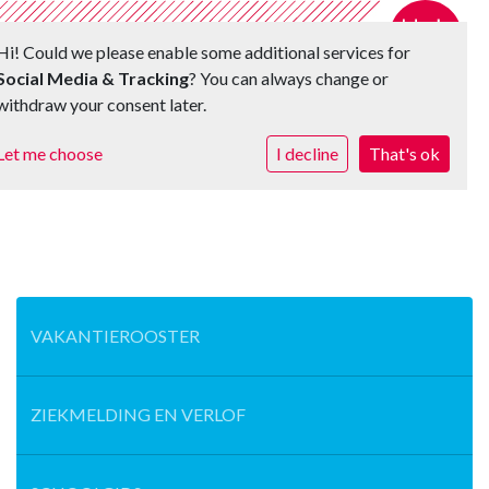
Hi! Could we please enable some additional services for
Social Media & Tracking
? You can always change or
withdraw your consent later.
Toggle 
Let me choose
I decline
That's ok
VAKANTIEROOSTER
ZIEKMELDING EN VERLOF