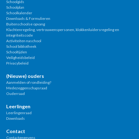
Schoolgids
Schoolplan
Schoolkalender
Downloads & Formulieren
Buitenschoolse opvang
Klachtenregeling, vertrouwenspersonen, klokkenluidersregeling en
integriteitscode
Activiteiten naschool
School bibliotheek
Schooltijden
Veiligheidsbeleid
Privacybeleid
(Nieuwe) ouders
Aanmelden of rondleiding?
Medezeggenschapsraad
Ouderraad
Leerlingen
Leerlingenraad
Downloads
Contact
Contactgegevens