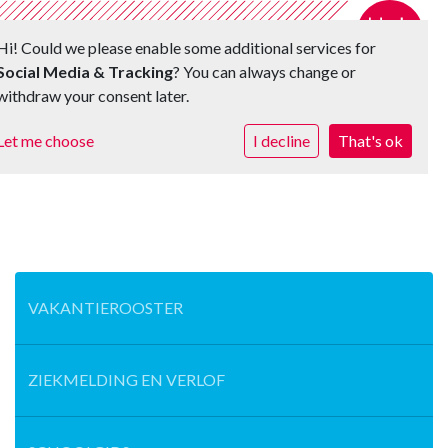
Hi! Could we please enable some additional services for
Social Media & Tracking
? You can always change or
withdraw your consent later.
Toggle 
Let me choose
I decline
That's ok
VAKANTIEROOSTER
ZIEKMELDING EN VERLOF